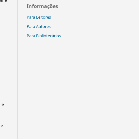
al e
Informações
Para Leitores
Para Autores
Para Bibliotecários
m
 e
de