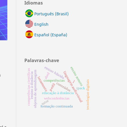
Idiomas
Português (Brasil)
English
Español (España)
Palavras-chave
ensino híbrido
ensino remoto
competências científicas
objetos de aprendizagem
linguagem audiovisual
ensino à distância
abed
s
letramento
competências
tecnologias digitais
]
conteúdos
perfil
tpack
educação à distância
webconferências
tutor
formação continuada