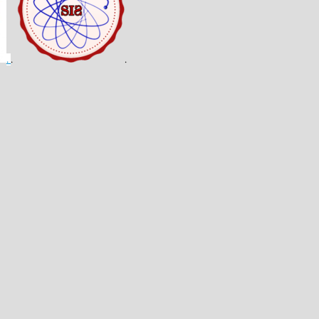
.
.
.