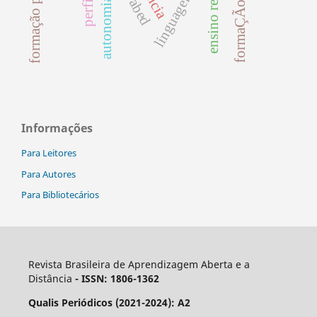
ensino remoto
perfil
autonomia
abed
Informações
Para Leitores
Para Autores
Para Bibliotecários
Revista Brasileira de Aprendizagem Aberta e a
Distância
- ISSN: 1806-1362
Qualis Periódicos (2021-2024): A2