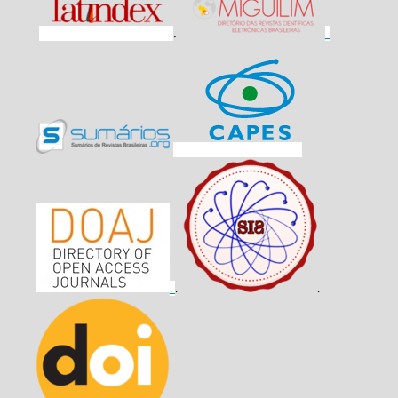
.
.
.
.